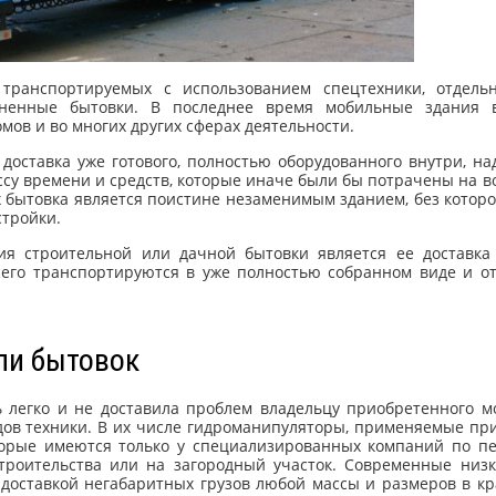
 транспортируемых с использованием спецтехники, отдель
аненные бытовки. В последнее время мобильные здания 
мов и во многих других сферах деятельности.
 доставка уже готового, полностью оборудованного внутри, на
ссу времени и средств, которые иначе были бы потрачены на в
 бытовка является поистине незаменимым зданием, без которо
стройки.
ия строительной или дачной бытовки является ее доставка
сего транспортируются в уже полностью собранном виде и о
ли бытовок
 легко и не доставила проблем владельцу приобретенного м
ов техники. В их числе гидроманипуляторы, применяемые при
торые имеются только у специализированных компаний по пе
строительства или на загородный участок. Современные низ
 доставкой негабаритных грузов любой массы и размеров в к