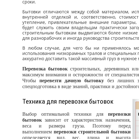
сроки.
Бытовки отличаются между собой материалом, исп
внутренней отделкой и, соответственно, стоим
утепление, привлекательные внешние параметры, 
будет служить своим владельцам практически заг
строительным бытовкам выдвигаются более низкие
для разнорабочих и иногда руководства строительств
В любом случае, для чего бы ни применялось м
использования низкорамных тралов и специальных по
аккуратно доставить такой массивный груз в нужное 
Перевозка
бытовок
строительных, деревянных или
максимум внимания и осторожности от специалистов
Чтобы
перевезти дачную бытовку
без лишних за
спецподготовка в виде знаний, практики и достойног
Техника для перевозки бытовок
Выбор оптимальной техники для
перевозки
бытовок
зависит от характеристик назначения,
веса и размера груза. Поэтому перед
выполнением
перевозки строительной бытовки
определяется вид, вес, длина и высота