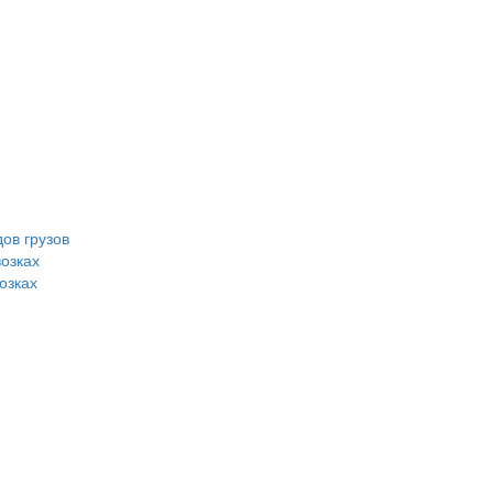
ов грузов
возках
озках