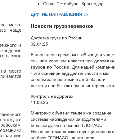
Санкт-Петербург - Краснодар
ДРУГИЕ НАПРАВЛЕНИЯ >>
ное место
Новости грузоперевозок
все чаще
Доставка груза по России
02.04.25
дежного и
озведение
В последнее время мы всё чаще и чаще
го сложно
слышим хорошие новости про
доставку
грузов по России.
Для нашей компании
 на место
- это основной вид деятельности и мы
тличаются
следим за новостями в этой области
рынка и они бывают очень интересными.
Контроль на дорогах
11.03.25
Минтранс объявил тендер на создание
обильного
системы наблюдения за водителями
 погрузке
большегрузов на основе ГЛОНАСС.
ревозкам,
корамники
Новая система должна функционировать
ратчайшие
на базе ГЛОНАСС, на эти цели