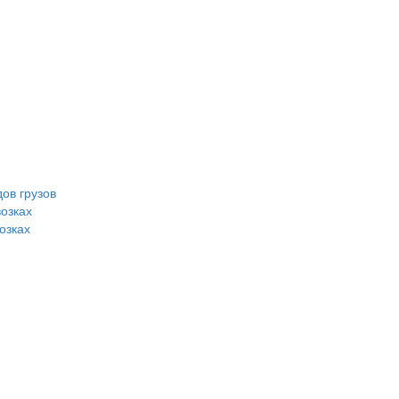
ов грузов
возках
озках