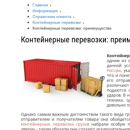
Главная
Информация
Справочник клиента
Контейнерные перевозки
Контейнерные перевозки: преимущества
Контейнерные перевозки: преи
Контейнер
одним из 
данной ус
России
, у
Что и поня
его отпра
различают
подаются 
ударов. В 
техника, 
довольно п
Однако самым важным достоинством такого вида гру
отправителям и получателям товара она обойдется
контейнерные перевозки грузов
набрали особую п
двери» - таким образом они создают исключительное