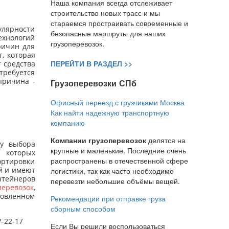
Наша компания всегда отслеживает
строительство новых трасс и мы
стараемся простраивать современные и
пулярности
безопасные маршруты для наших
ехнологий
грузоперевозок.
ричин для
, которая
ПЕРЕЙТИ В РАЗДЕЛ >>
т средства
требуется
причина -
Грузоперевозки СПб
Офисный переезд с грузчиками Москва
Как найти надежную транспортную
компанию
Компании грузоперевозок
делятся на
у выбора
крупные и маленькие. Последние очень
 которых
распространены в отечественной сфере
ортировки
й и имеют
логистики, так как часто необходимо
нтейнеров
перевезти небольшие объёмы вещей.
еревозок
,
новленном
Рекомендации при отправке груза
сборным способом
7-22-17
Если Вы решили воспользоваться