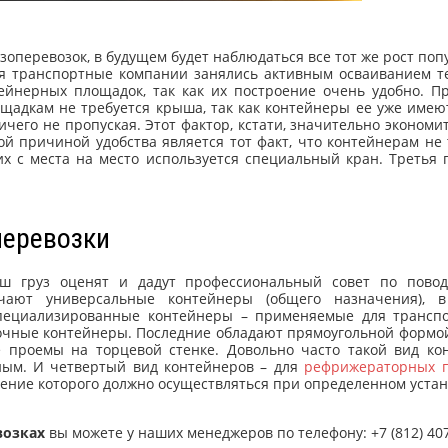
зоперевозок, в будущем будет наблюдаться все тот же рост по
ня транспортные компании занялись активным осваиванием т
ейнерных площадок, так как их построение очень удобно. П
ощадкам не требуется крыша, так как контейнеры ее уже имеют
чего не пропуская. Этот фактор, кстати, значительно экономи
й причиной удобства является тот факт, что контейнерам не 
их с места на место используется специальный кран. Третья 
перевозки
ш груз оценят и дадут профессиональный совет по повод
ичают универсальные контейнеры (общего назначения), в
 специализированные контейнеры – применяемые для трансп
лочные контейнеры. Последние обладают прямоугольной формо
 проемы на торцевой стенке. Довольно часто такой вид ко
ным. И четвертый вид контейнеров – для
рефрижераторных п
ение которого должно осуществляться при определенном уста
возках
вы можете у наших менеджеров по телефону: +7 (812) 40