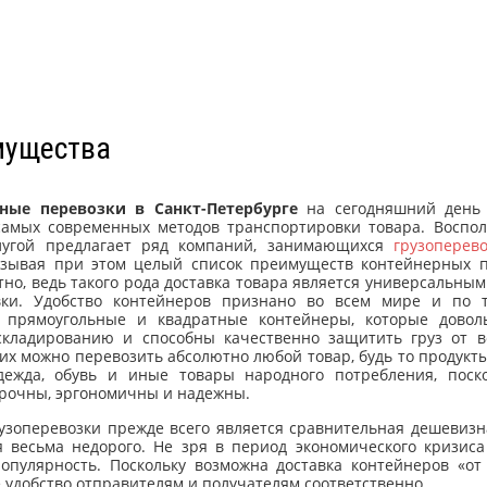
мущества
ные перевозки в Санкт-Петербурге
на сегодняшний день 
самых современных методов транспортировки товара. Воспол
лугой предлагает ряд компаний, занимающихся
грузоперев
казывая при этом целый список преимуществ контейнерных п
тно, ведь такого рода доставка товара является универсальны
вки. Удобство контейнеров признано во всем мире и по 
 прямоугольные и квадратные контейнеры, которые довол
складированию и способны качественно защитить груз от 
них можно перевозить абсолютно любой товар, будь то продукт
одежда, обувь и иные товары народного потребления, поск
рочны, эргономичны и надежны.
зоперевозки прежде всего является сравнительная дешевизна
 весьма недорого. Не зря в период экономического кризиса
опулярность. Поскольку возможна доставка контейнеров «от
 удобство отправителям и получателям соответственно.